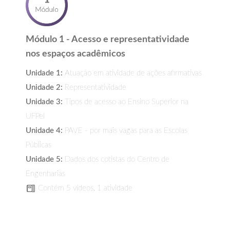
Módulo 1 - Acesso e representatividade
nos espaços acadêmicos
Unidade 1:
Atuação em atividade de ações afirmativas
Unidade 2:
Representatividade
Unidade 3:
Tipos de acesso ao Ensino Superior na
UFPel
Unidade 4:
PAVE - por mais vagas para as Escolas
Públicas
Unidade 5:
Dados dos cotistas do Centro de
Engenharias
Contém 5 vídeos, 1 atividade