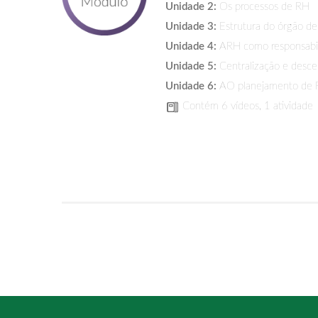
Unidade 2:
Os processos de RH
Unidade 3:
Estrutura do órgão d
Unidade 4:
ARH como responsabili
Unidade 5:
Centralização e descen
Unidade 6:
AO planejamento de
Contém 6 vídeos, 1 atividade