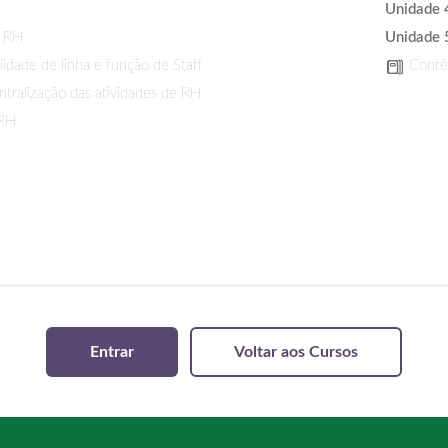
Unidade 
e RH
Unidade 
dade de linha e função de Staff
Contém
tralização das atividades de RH
 RH
Entrar
Voltar aos Cursos