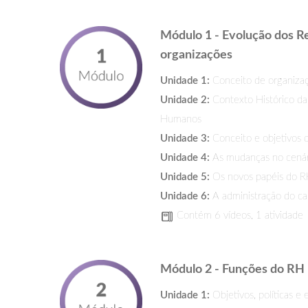
Módulo 1 - Evolução dos 
organizações
Unidade 1:
Conceito de organiza
Unidade 2:
Contexto Histórico da
Humanos
Unidade 3:
Conceito e objetivos
Unidade 4:
As mudanças no cenár
Unidade 5:
Os novos papéis do 
Unidade 6:
A administração do cap
Contém 6 vídeos, 1 atividade
Módulo 2 - Funções do RH
Unidade 1:
Objetivos, políticas e 