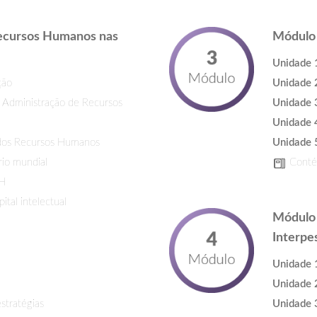
Recursos Humanos nas
Módulo 
Unidade 
ção
Unidade 
 Administração de Recursos
Unidade 
Unidade 
 dos Recursos Humanos
Unidade 
io mundial
Contém
RH
ital intelectual
Módulo 
Interpe
Unidade 
Unidade 
estratégias
Unidade 