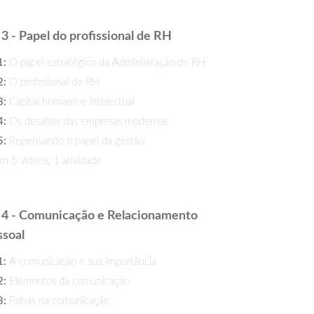
3 - Papel do profissional de RH
1:
O papel estratégico da Administração de RH
2:
O profissional de RH
3:
Capital humano e intelectual
4:
Os desafios das empresas modernas
5:
Repensando o papel da gestão
 5 vídeos, 1 atividade
4 - Comunicação e Relacionamento
ssoal
1:
A comunicação e sua importância
2:
Elementos da comunicação
3:
Falhas na comunicação