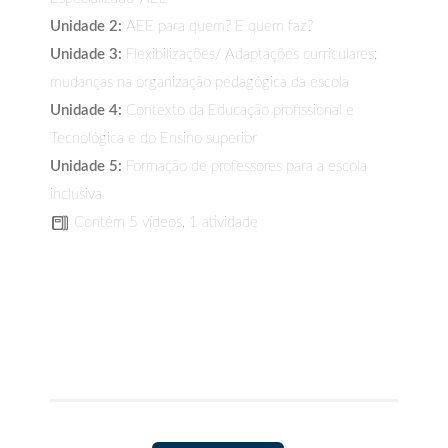
Unidade 2:
AEE para quem? E quem faz?
Unidade 3:
Flexibilizações/ Adaptações curriculares:
mudanças na organização pedagógica da escola
Unidade 4:
Contexto da Educação profissional e
Tecnológica e do Ensino superior
Unidade 5:
Formação de professores para a escola
inclusiva
Contém 5 vídeos, 1 atividade