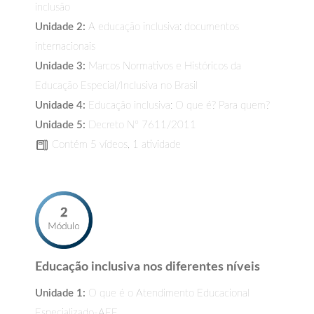
inclusão
Unidade 2:
A educação inclusiva: documentos
internacionais
Unidade 3:
Marcos Normativos e Históricos da
Educação Especial/Inclusiva no Brasil
Unidade 4:
Educação inclusiva: O que é? Para quem?
Unidade 5:
Decreto Nº 7611/2011
Contém 5 vídeos, 1 atividade
Educação inclusiva nos diferentes níveis
Unidade 1:
O que é o Atendimento Educacional
Especializado-AEE