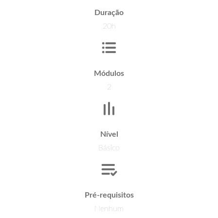
Duração
20h
Módulos
2
Nível
Básico
Pré-requisitos
Nenhum