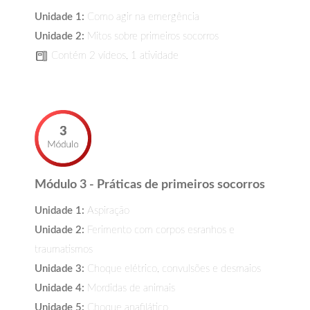
Unidade 1:
Como agir na emergência
Unidade 2:
Mitos sobre primeiros socorros
Contém 2 vídeos, 1 atividade
Módulo 3 - Práticas de primeiros socorros
Unidade 1:
Aspiração
Unidade 2:
Ferimento com corpos esranhos e
traumatismos
Unidade 3:
Choque elétrico, convulsões e desmaios
Unidade 4:
Mordidas de animais
Unidade 5:
Choque anafilático