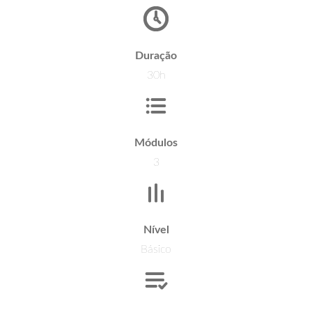
Duração
30h
Módulos
3
Nível
Básico