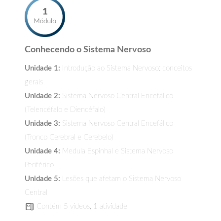
Conhecendo o Sistema Nervoso
Unidade 1:
Introdução ao Sistema Nervoso: conceitos
gerais
Unidade 2:
Sistema Nervoso Central Encefálico
(Telencéfalo e Diencéfalo)
Unidade 3:
Sistema Nervoso Central Encefálico
(Tronco Cerebral e Cerebelo)
Unidade 4:
Medula Espinhal e Sistema Nervoso
Periférico
Unidade 5:
Lesões que afetam o Sistema Nervoso
Central
Contém 5 vídeos, 1 atividade