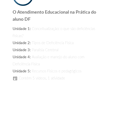
O Atendimento Educacional na Prática do
aluno DF
Unidade 1:
Conceitualização: o que são deficiências
físicas?
Unidade 2:
Tipos de Deficiência Física
Unidade 3:
Paralisia Cerebral
Unidade 4:
Avaliação e manejo do aluno com
Deficiência Física
Unidade 5:
Recursos Físicos e pedagógicos
Contém 5 vídeos, 1 atividade