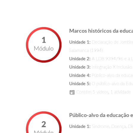
Marcos históricos da educa
Unidade 1:
Declaração de Jomtie
Salamanca (1994)
Unidade 2:
A LDB 9394/96 e a Lei
Unidade 3:
Integração X Inclusão
Unidade 4:
Público-alvo da educa
Unidade 5:
O público-alvo da Edu
Contém 5 vídeos, 1 atividade
Público-alvo da educação e
Unidade 1:
Síndrome, Doença, Dis