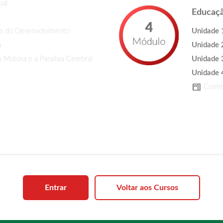
ual
Educação
is do Desenvolvimento
Unidade 
a
Unidade 
 Motora e a Paralisia Cerebral
Unidade 
Unidade 
Contém
Entrar
Voltar aos Cursos