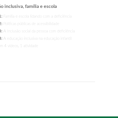
 inclusiva, família e escola
1:
Família e escola lidando com a deficiência
2:
Políticas públicas de acessibilidade
3:
A Inclusão social da pessoa com deficiência
4:
A educação inclusiva na educação infantil
 4 vídeos, 1 atividade