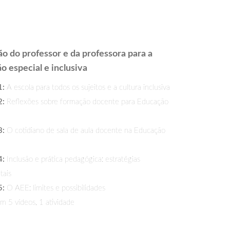
o do professor e da professora para a
o especial e inclusiva
1:
A escola para todos os sujeitos e a cultura inclusiva
2:
Reflexões sobre formação docente para Educação
3:
O cotidiano de sala de aula docente na Educação
4:
Inclusão e prática pedagógica: estratégias
tais
5:
O AEE: limites e possibilidades
 5 vídeos, 1 atividade