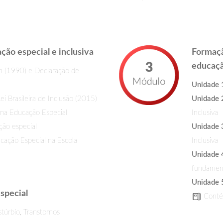
ção especial e inclusiva
Formaçã
educaçã
n (1990) e Declaração de
Unidade 
 Brasileira de Inclusão (2015)
Unidade 
 na Educação Especial
Inclusiva
ção especial
Unidade 
cação Especial na Escola
Inclusiva
Unidade 
fundamen
Unidade 
special
Contém
túrbio, Transtornos