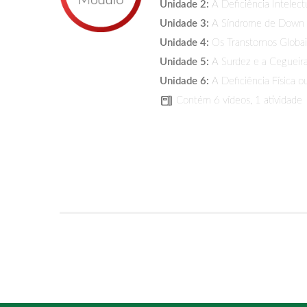
Unidade 2:
A Deficiência Intelect
Unidade 3:
A Síndrome de Down
Unidade 4:
Os Transtornos Globa
Unidade 5:
A Surdez e a Cegueir
Unidade 6:
A Deficiência Física ou
Contém 6 vídeos, 1 atividade