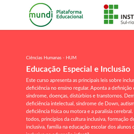
Ciências Humanas - HUM
Educação Especial e Inclusão
Este curso apresenta as principais leis sobre inc
deficiência no ensino regular. Aponta a definição 
síndrome, doenças, distúrbios e transtornos. De
deficiência intelectual, síndrome de Down, autism
deficiência física ou motora e a paralisia cerebral
todos, princípios da cultura inclusiva, formação d
inclusiva, família na educação escolar dos alunos