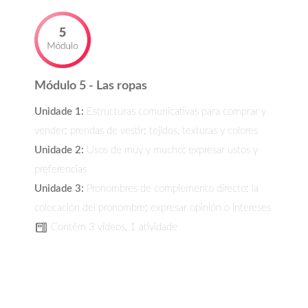
Módulo 5 - Las ropas
Unidade 1:
Estructuras comunicativas para comprar y
vender; prendas de vestir; tejidos, texturas y colores
Unidade 2:
Usos de muy y mucho; expresar ustos y
preferencias
Unidade 3:
Pronombres de complemento directo; la
colocación del pronombre; expresar opinión o intereses
Contém 3 vídeos, 1 atividade