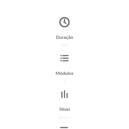
Duração
50h
Módulos
5
Nível
Básico