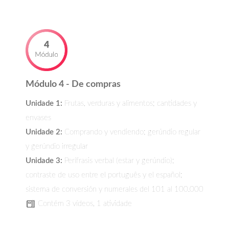
Módulo 4 - De compras
Unidade 1:
Frutas, verduras y alimentos; cantidades y
envases
Unidade 2:
Comprando y vendiendo; gerúndio regular
y gerúndio irregular
Unidade 3:
Perífrasis verbal (estar y gerúndio);
contraste de uso entre el português y el español;
sistema de conversión y numerales del 101 al 100.000
Contém 3 vídeos, 1 atividade