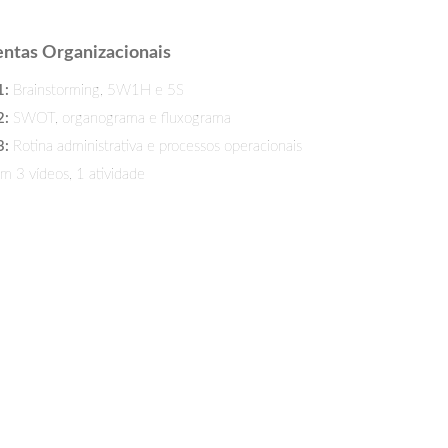
ntas Organizacionais
1:
Brainstorming, 5W1H e 5S
2:
SWOT, organograma e fluxograma
3:
Rotina administrativa e processos operacionais
 3 vídeos, 1 atividade