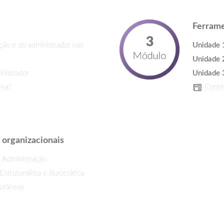
Ferrame
ção e do administrador nas
Unidade 
Unidade 
inistrador
Unidade 
esa?
Contém
s organizacionais
a Administração
truturalista e Burocrática
orâneas