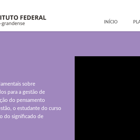
INÍCIO
PL
damentais sobre
dos para a gestão de
ução do pensamento
estão, o estudante do curso
o do significado de