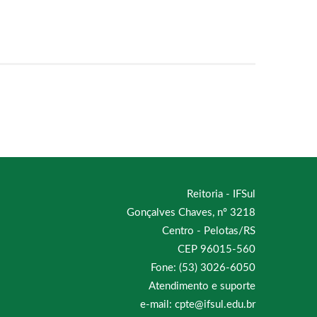
Reitoria - IFSul
Gonçalves Chaves, nº 3218
Centro - Pelotas/RS
CEP 96015-560
Fone: (53) 3026-6050
Atendimento e suporte
e-mail: cpte@ifsul.edu.br