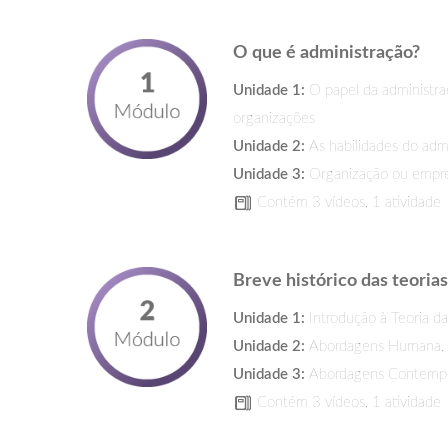
O que é administração?
Unidade 1:
O papel da administra
organizações
Unidade 2:
As habilidades do adm
Unidade 3:
Organização ou empr
Contém 3 vídeos, 1 atividade
Breve histórico das teoria
Unidade 1:
Introdução à Teoria d
Unidade 2:
Abordagens Humana, Es
Unidade 3:
Abordagens Contemp
Contém 3 vídeos, 1 atividade