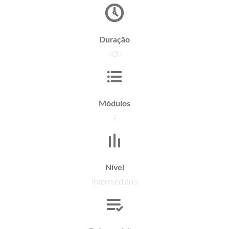
Duração
40h
Módulos
4
Nível
Intermediário