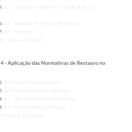
5:
3.5 - Comissão do Patrimônio Cultural da Nação
6:
3.6 - Inventário de Proteção Patrimonial
7:
3.7 - Patologias
 7 vídeos, 1 atividade
4 - Aplicação das Normativas de Restauro no
i
1:
4.1 Patrimônio da Humanidade
2:
4.2 Monumento Histórico Nacional
3:
4.3 - Bem de Interesse Departamental
4:
4.4 - Bem de Interesse Municipal
 4 vídeos, 1 atividade