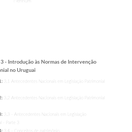
Nenhum
3 - Introdução às Normas de Intervenção
nial no Uruguai
1:
3.1 Antecedentes Nacionais em Legislação Patrimonial
2:
3.2 Antecedentes Nacionais em Legislação Patrimonial
3:
3.3 - Antecedentes Nacionais em Legislação
l - Parte 3
4:
3.4 - Conceitos de patrimônio