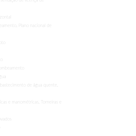
sentação de licença de
zontal
eamento. Plano nacional de
oto
to
bombeamento
gua
abastecimento de água quente.
icas e manométricas. Torneiras e
ovados
e