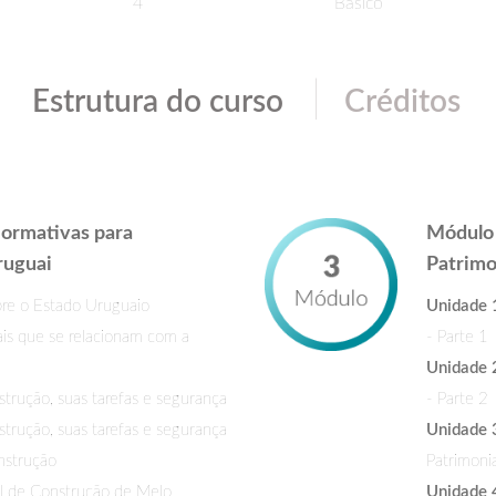
4
Básico
|
Estrutura do curso
Créditos
Normativas para
Módulo 
ruguai
Patrimo
re o Estado Uruguaio
Unidade 
is que se relacionam com a
- Parte 1
Unidade 
trução, suas tarefas e segurança
- Parte 2
trução, suas tarefas e segurança
Unidade 
nstrução
Patrimonia
l de Construção de Melo
Unidade 