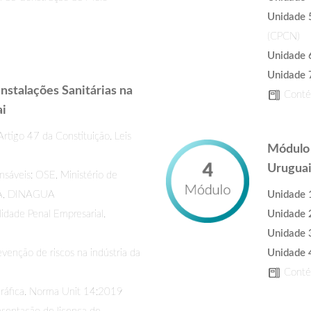
Unidade 
(CPCN)
Unidade 
Unidade 
nstalações Sanitárias na
Contém
ai
rtigo 47 da Constituição. Leis
Módulo 
Urugua
sáveis: OSE, Ministério de
EA, DINAGUA
Unidade 
idade Penal Empresarial.
Unidade 
Unidade 
venção de riscos na indústria da
Unidade 
Contém
gráfica. Norma Unit 14:2019