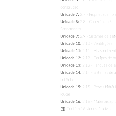
Unidade 6:
2.6 - Exemplo de apre
construção
Unidade 7:
2.7 - Propriedade hori
Unidade 8:
2.8 - Conexão ao San
Saneamento
Unidade 9:
2.9 - Sistemas de esg
Unidade 10:
2.10 - Ventilações
Unidade 11:
2.11 - Abastecimen
Unidade 12:
2.12 - Equipes de 
Unidade 13:
2.13 - Tanques de á
Unidade 14:
2.14 - Sistemas de 
Lei Solar
Unidade 15:
2.15 - Provas hidrául
louças
Unidade 16:
2.16 - Materiais apr
Contém 16 vídeos, 1 atividad