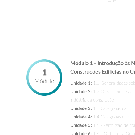
40h
Módulo 1 - Introdução às 
Construções Edilícias no U
Unidade 1:
1.1 Generalidades sob
Unidade 2:
1.2 Organismos estata
indústria da construção
Unidade 3:
1.3 Categorias da cons
Unidade 4:
1.4 Categorias da cons
Unidade 5:
1.5 - Permissão de co
Unidade 6:
1.6 - Ordenança Gera