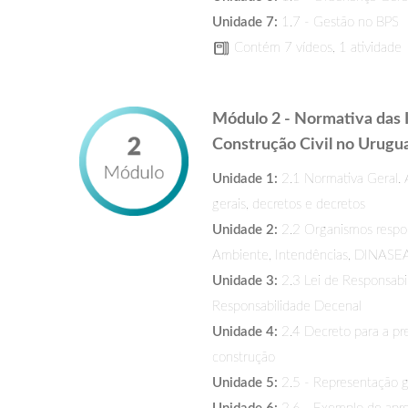
Unidade 7:
1.7 - Gestão no BPS
Contém 7 vídeos, 1 atividade
Módulo 2 - Normativa das I
Construção Civil no Urugu
Unidade 1:
2.1 Normativa Geral. A
gerais, decretos e decretos
Unidade 2:
2.2 Organismos respon
Ambiente, Intendências, DINAS
Unidade 3:
2.3 Lei de Responsabil
Responsabilidade Decenal
Unidade 4:
2.4 Decreto para a pre
construção
Unidade 5:
2.5 - Representação 