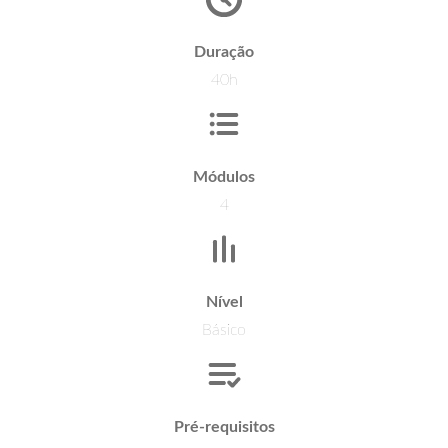
Duração
40h
Módulos
4
Nível
Básico
Pré-requisitos