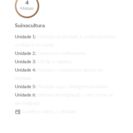
Suinocultura
Unidade 1:
Definição da atividade e cenário produtivo
no Brasil e no mundo
Unidade 2:
Sistema em confinamento
Unidade 3:
SISCAL e orgânico
Unidade 4:
Produtos e subprodutos obtidos na
atividade
Unidade 5:
Principais raças e linhagens produtivas
Unidade 6:
Sistemas de integração - como tornar-se
um integrado
Contém 6 vídeos, 1 atividade