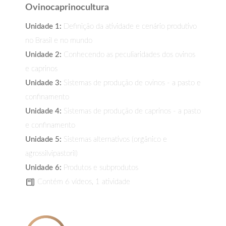
Ovinocaprinocultura
Unidade 1:
Definição da atividade e cenário produtivo
no Brasil e no mundo
Unidade 2:
Conhecendo as peculiaridades dos ovinos
e caprinos
Unidade 3:
Sistemas de produção de ovinos - a pasto e
confinamento
Unidade 4:
Sistemas de produção de caprinos - a pasto
e confinamento
Unidade 5:
Sistemas alternativos (orgânico e
agrossilvipastoril)
Unidade 6:
Produtos e subprodutos
Contém 6 vídeos, 1 atividade