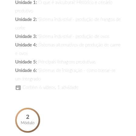
Unidade 1:
O que é avicultura? Histórico e cenário
produtivo
Unidade 2:
Sistema industrial - produção de frangos de
corte
Unidade 3:
Sistema industrial - produção de ovos
Unidade 4:
Sistemas alternativos de produção de carne
e ovos
Unidade 5:
Principais linhagens produtivas
Unidade 6:
Sistemas de integração - como tornar-se
um integrado
Contém 6 vídeos, 1 atividade