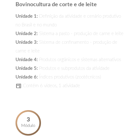
Bovinocultura de corte e de leite
Unidade 1:
Definição da atividade e cenário produtivo
no Brasil e no mundo
Unidade 2:
Sistema a pasto - produção de carne e leite
Unidade 3:
Sistema de confinamento - produção de
carne e leite
Unidade 4:
Produtos orgânicos e sistemas alternativos
Unidade 5:
Produtos e subprodutos da atividade
Unidade 6:
Índices produtivos (zootécnicos)
Contém 6 vídeos, 1 atividade