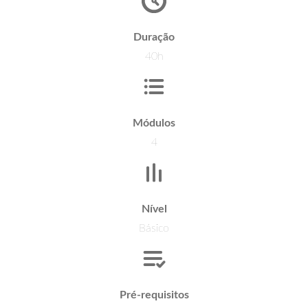
Duração
40h
Módulos
4
Nível
Básico
Pré-requisitos