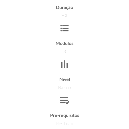
Duração
30h
Módulos
3
Nível
Básico
Pré-requisitos
Nenhum