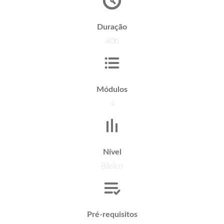
Duração
40h
Módulos
4
Nível
Básico
Pré-requisitos